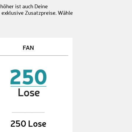
GuidoS4
€ 10,-
 höher ist auch Deine
t exklusive Zusatzpreise. Wähle
JuanI
€ 25,-
JeanS3
€ 10,-
RüdigerK1
€ 50,-
FAN
LeonT
€ 10,-
ChristianR12
€ 25,-
GiacomoL
€ 50,-
JesseK
€ 25,-
SeanH1
€ 10,-
BenediktG3
€ 25,-
250 Lose
AndreP1
€ 25,-