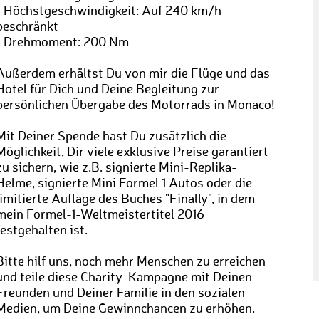
• Höchstgeschwindigkeit: Auf 240 km/h
beschränkt
• Drehmoment: 200 Nm
Außerdem erhältst Du von mir die Flüge und das
Hotel für Dich und Deine Begleitung zur
persönlichen Übergabe des Motorrads in Monaco!
Mit Deiner Spende hast Du zusätzlich die
Möglichkeit, Dir viele exklusive Preise garantiert
zu sichern, wie z.B. signierte Mini-Replika-
Helme, signierte Mini Formel 1 Autos oder die
limitierte Auflage des Buches "Finally", in dem
mein Formel-1-Weltmeistertitel 2016
festgehalten ist.
Bitte hilf uns, noch mehr Menschen zu erreichen
und teile diese Charity-Kampagne mit Deinen
Freunden und Deiner Familie in den sozialen
Medien, um Deine Gewinnchancen zu erhöhen.