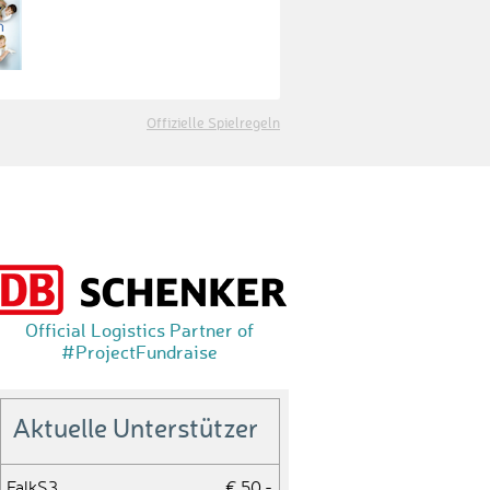
Offizielle Spielregeln
Official Logistics Partner of
#ProjectFundraise
Aktuelle Unterstützer
FalkS3
€ 50,-