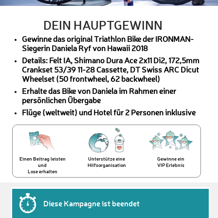
DEIN HAUPTGEWINN
Gewinne das original Triathlon Bike der IRONMAN-
Siegerin Daniela Ryf von Hawaii 2018
Details: Felt IA, Shimano Dura Ace 2x11 Di2, 172,5mm
Crankset 53/39 11-28 Cassette, DT Swiss ARC Dicut
Wheelset (50 frontwheel, 62 backwheel)
Erhalte das Bike von Daniela im Rahmen einer
persönlichen Übergabe
Flüge (weltweit) und Hotel für 2 Personen inklusive
Einen Beitrag leisten
Unterstütze eine
Gewinne ein
und
Hilfsorganisation
VIP Erlebnis
Lose erhalten
Diese Kampagne ist beendet