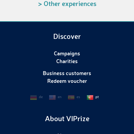
> Other experiences
Discover
Campaigns
Charities
Business customers
Redeem voucher
de
en
es
pt
About VIPrize