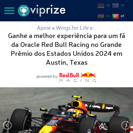
de
en
es
pt
Apoie a Wings for Life e...
Ganhe a melhor experiência para um fã
da Oracle Red Bull Racing no Grande
Prêmio dos Estados Unidos 2024 em
Austin, Texas
powered by