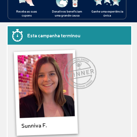
Receba as suas
Donativos beneficiam
Ganhe uma experiência
cupons
uma grande causa
única
Esta campanha terminou
Sunniva F.