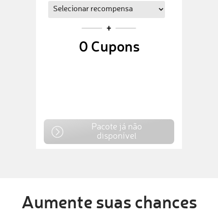
0
Cupons
Pacote já não
disponível
Aumente suas chances