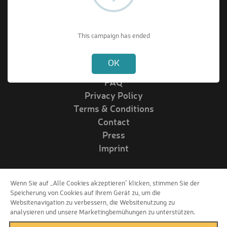
About VIPrize
This campaign has ended
Not valid!
!
About us
OK
How it works
FAQ
Privacy Policy
Terms & Conditions
Contact
Press
Imprint
Wenn Sie auf „Alle Cookies akzeptieren“ klicken, stimmen Sie der
Follow us!
Speicherung von Cookies auf Ihrem Gerät zu, um die
Websitenavigation zu verbessern, die Websitenutzung zu
analysieren und unsere Marketingbemühungen zu unterstützen.