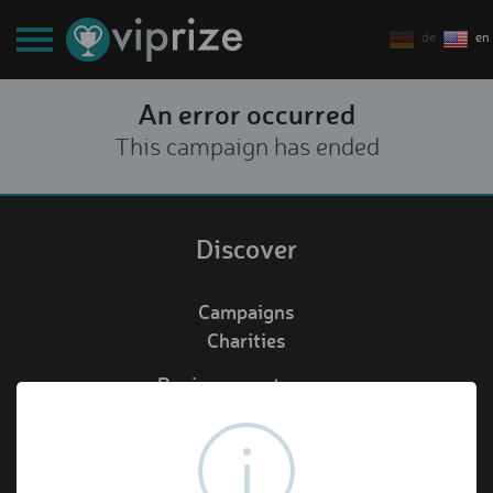
de
en
An error occurred
This campaign has ended
Discover
Campaigns
Charities
Business customers
Redeem voucher
de
en