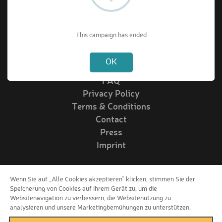
About VIPrize
This campaign has ended
Not valid!
!
About us
OK
How it works
FAQ
Privacy Policy
Terms & Conditions
Contact
Press
Imprint
Wenn Sie auf „Alle Cookies akzeptieren“ klicken, stimmen Sie der
Follow us!
Speicherung von Cookies auf Ihrem Gerät zu, um die
Websitenavigation zu verbessern, die Websitenutzung zu
analysieren und unsere Marketingbemühungen zu unterstützen.