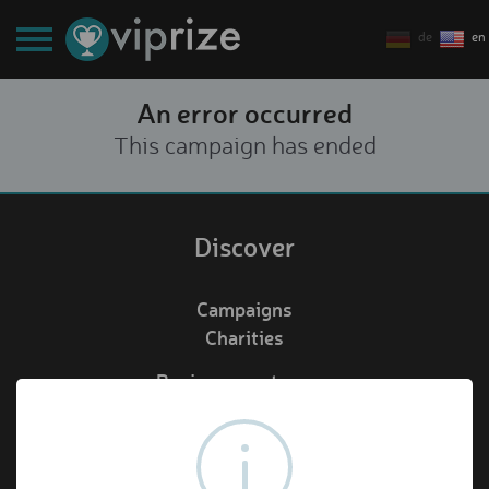
de
en
An error occurred
This campaign has ended
Discover
Campaigns
Charities
Business customers
Redeem voucher
de
en