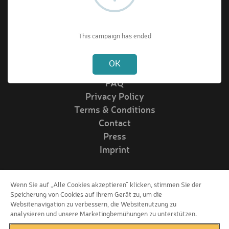
About VIPrize
This campaign has ended
Not valid!
!
About us
OK
How it works
FAQ
Privacy Policy
Terms & Conditions
Contact
Press
Imprint
Wenn Sie auf „Alle Cookies akzeptieren“ klicken, stimmen Sie der
Follow us!
Speicherung von Cookies auf Ihrem Gerät zu, um die
Websitenavigation zu verbessern, die Websitenutzung zu
analysieren und unsere Marketingbemühungen zu unterstützen.