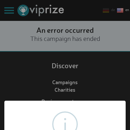
de
en
An error occurred
This campaign has ended
Discover
Campaigns
Charities
Business customers
Redeem voucher
de
en