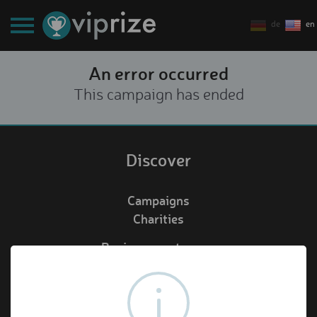
de
en
An error occurred
This campaign has ended
Discover
Campaigns
Charities
Business customers
Redeem voucher
de
en