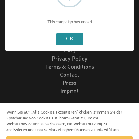
About VIPrize
This campaign has ended
Not valid!
!
About us
OK
How it works
FAQ
Privacy Policy
Terms & Conditions
Contact
Press
Imprint
Wenn Sie auf „Alle Cookies akzeptieren“ klicken, stimmen Sie der
Follow us!
Speicherung von Cookies auf Ihrem Gerät zu, um die
Websitenavigation zu verbessern, die Websitenutzung zu
analysieren und unsere Marketingbemühungen zu unterstützen.