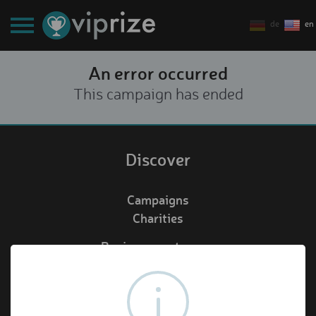
de
en
An error occurred
This campaign has ended
Discover
Campaigns
Charities
Business customers
Redeem voucher
de
en