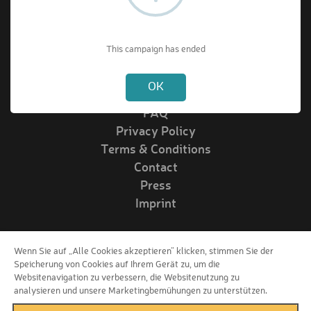
About VIPrize
This campaign has ended
Not valid!
!
About us
OK
How it works
FAQ
Privacy Policy
Terms & Conditions
Contact
Press
Imprint
Wenn Sie auf „Alle Cookies akzeptieren“ klicken, stimmen Sie der
Follow us!
Speicherung von Cookies auf Ihrem Gerät zu, um die
Websitenavigation zu verbessern, die Websitenutzung zu
analysieren und unsere Marketingbemühungen zu unterstützen.