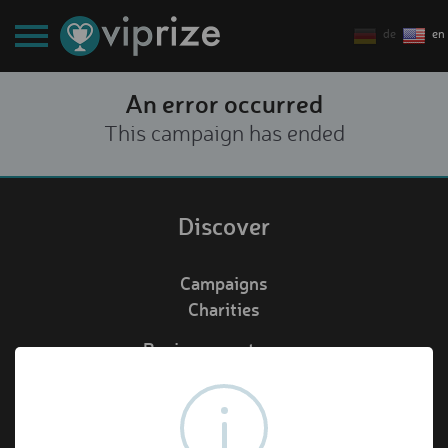
de
en
An error occurred
This campaign has ended
Discover
Campaigns
Charities
Business customers
Redeem voucher
de
en