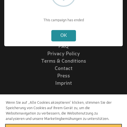
About VIPrize
This campaign has ended
Not valid!
!
About us
OK
How it works
FAQ
Privacy Policy
Terms & Conditions
Contact
Press
Imprint
Wenn Sie auf „Alle Cookies akzeptieren“ klicken, stimmen Sie der
Follow us!
Speicherung von Cookies auf Ihrem Gerät zu, um die
Websitenavigation zu verbessern, die Websitenutzung zu
analysieren und unsere Marketingbemühungen zu unterstützen.