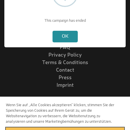
About VIPrize
This campaign has ended
Not valid!
!
About us
OK
How it works
FAQ
Privacy Policy
Terms & Conditions
Contact
Press
Imprint
Wenn Sie auf „Alle Cookies akzeptieren“ klicken, stimmen Sie der
Follow us!
Speicherung von Cookies auf Ihrem Gerät zu, um die
Websitenavigation zu verbessern, die Websitenutzung zu
analysieren und unsere Marketingbemühungen zu unterstützen.