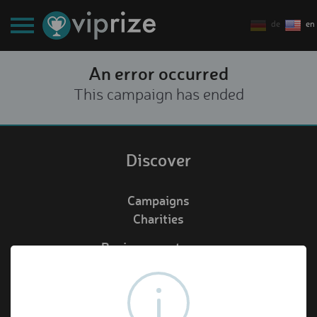
de
en
An error occurred
This campaign has ended
Discover
Campaigns
Charities
Business customers
Redeem voucher
de
en