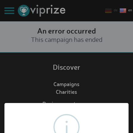
de
en
An error occurred
This campaign has ended
Discover
Campaigns
Charities
Business customers
Redeem voucher
de
en