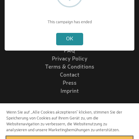
About VIPrize
This campaign has ended
Not valid!
!
About us
OK
How it works
FAQ
Privacy Policy
Terms & Conditions
Contact
Press
Imprint
Wenn Sie auf „Alle Cookies akzeptieren“ klicken, stimmen Sie der
Follow us!
Speicherung von Cookies auf Ihrem Gerät zu, um die
Websitenavigation zu verbessern, die Websitenutzung zu
analysieren und unsere Marketingbemühungen zu unterstützen.