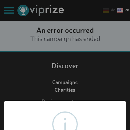
de
en
An error occurred
This campaign has ended
Discover
Campaigns
Charities
Business customers
Redeem voucher
de
en