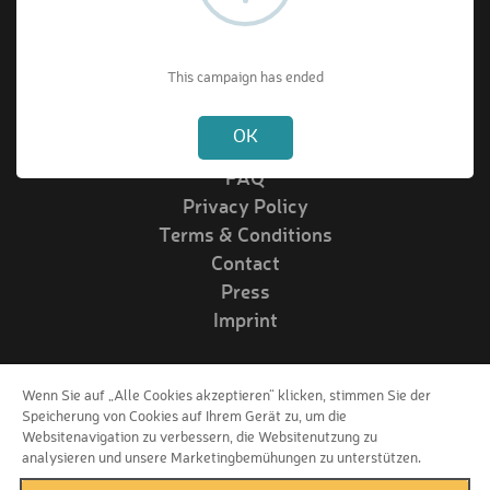
About VIPrize
This campaign has ended
Not valid!
!
About us
OK
How it works
FAQ
Privacy Policy
Terms & Conditions
Contact
Press
Imprint
Wenn Sie auf „Alle Cookies akzeptieren“ klicken, stimmen Sie der
Follow us!
Speicherung von Cookies auf Ihrem Gerät zu, um die
Websitenavigation zu verbessern, die Websitenutzung zu
analysieren und unsere Marketingbemühungen zu unterstützen.