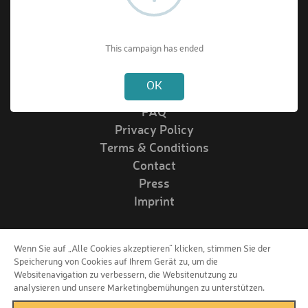
About VIPrize
This campaign has ended
Not valid!
!
About us
OK
How it works
FAQ
Privacy Policy
Terms & Conditions
Contact
Press
Imprint
Wenn Sie auf „Alle Cookies akzeptieren“ klicken, stimmen Sie der
Follow us!
Speicherung von Cookies auf Ihrem Gerät zu, um die
Websitenavigation zu verbessern, die Websitenutzung zu
analysieren und unsere Marketingbemühungen zu unterstützen.