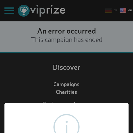
de
en
An error occurred
This campaign has ended
Discover
Campaigns
Charities
Business customers
Redeem voucher
de
en