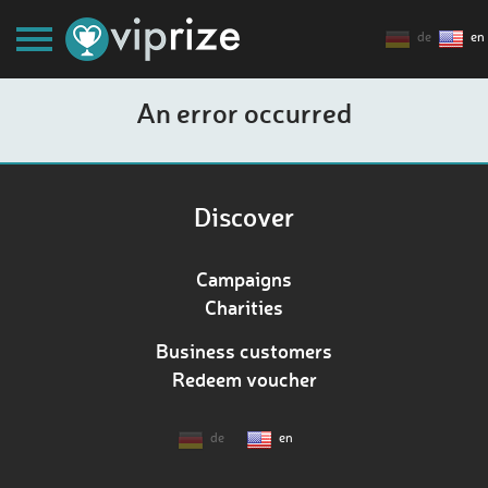
de
en
An error occurred
Discover
Campaigns
Charities
Business customers
Redeem voucher
de
en