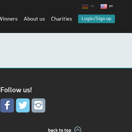
de
en
Winners
About us
Charities
Login/Sign up
Follow us!
back to top