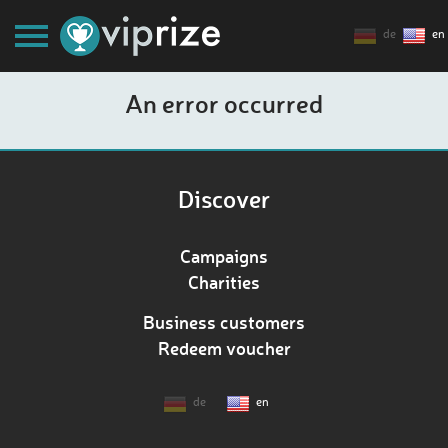
de
en
An error occurred
Discover
Campaigns
Charities
Business customers
Redeem voucher
de
en