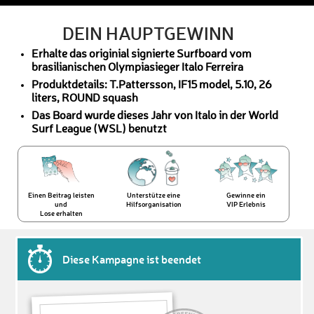
DEIN HAUPTGEWINN
Erhalte das originial signierte Surfboard vom
brasilianischen Olympiasieger Italo Ferreira
Produktdetails: T.Pattersson, IF15 model, 5.10, 26
liters, ROUND squash
Das Board wurde dieses Jahr von Italo in der World
Surf League (WSL) benutzt
Einen Beitrag leisten
Unterstütze eine
Gewinne ein
und
Hilfsorganisation
VIP Erlebnis
Lose erhalten
Diese Kampagne ist beendet