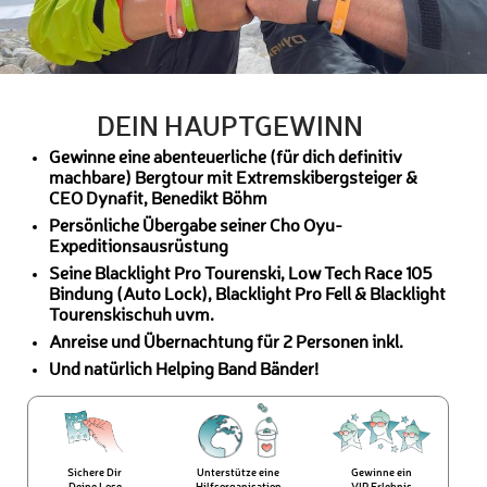
DEIN HAUPTGEWINN
Gewinne eine abenteuerliche (für dich definitiv
machbare) Bergtour mit Extremskibergsteiger &
CEO Dynafit, Benedikt Böhm
Persönliche Übergabe seiner Cho Oyu-
Expeditionsausrüstung
Seine Blacklight Pro Tourenski, Low Tech Race 105
Bindung (Auto Lock), Blacklight Pro Fell & Blacklight
Tourenskischuh uvm.
Anreise und Übernachtung für 2 Personen inkl.
Und natürlich Helping Band Bänder!
Sichere Dir
Unterstütze eine
Gewinne ein
Deine Lose
Hilfsorganisation
VIP Erlebnis