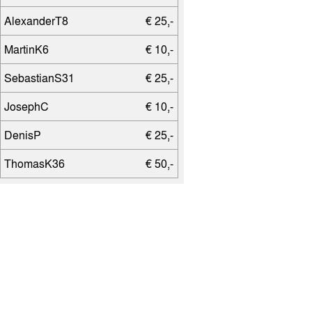
AlexanderT8
€ 25,-
MartinK6
€ 10,-
SebastianS31
€ 25,-
JosephC
€ 10,-
DenisP
€ 25,-
ThomasK36
€ 50,-
ArneB2
€ 10,-
JeanetteK1
€ 150,-
sinuna
€ 50,-
YvonneB3
€ 25,-
AndreasS47
€ 50,-