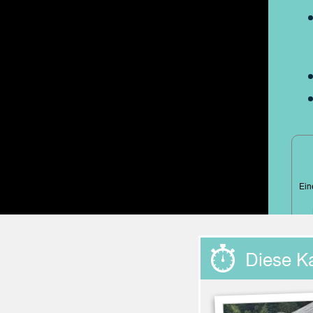
Ein
Diese K