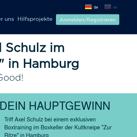
de
en
r uns
Hilfsprojekte
Anmelden/Registrieren
l Schulz im
e" in Hamburg
Good!
DEIN HAUPTGEWINN
Triff Axel Schulz bei einem exklusiven
Boxtraining im Boxkeller der Kultkneipe "Zur
Ritze" in Hamburg