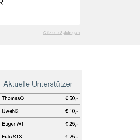
Offizielle Spielregeln
Aktuelle Unterstützer
ThomasQ
€ 50,-
UweN2
€ 10,-
EugenW1
€ 25,-
FelixS13
€ 25,-