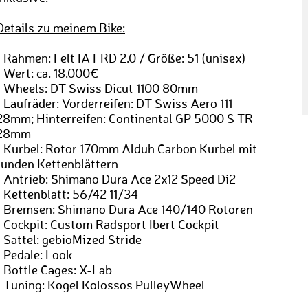
Details zu meinem Bike:
› Rahmen: Felt IA FRD 2.0 / Größe: 51 (unisex)
› Wert: ca. 18.000€
› Wheels: DT Swiss Dicut 1100 80mm
› Laufräder: Vorderreifen: DT Swiss Aero 111
28mm; Hinterreifen: Continental GP 5000 S TR
28mm
› Kurbel: Rotor 170mm Alduh Carbon Kurbel mit
runden Kettenblättern
› Antrieb: Shimano Dura Ace 2x12 Speed Di2
› Kettenblatt: 56/42 11/34
› Bremsen: Shimano Dura Ace 140/140 Rotoren
› Cockpit: Custom Radsport Ibert Cockpit
› Sattel: gebioMized Stride
› Pedale: Look
› Bottle Cages: X-Lab
› Tuning: Kogel Kolossos PulleyWheel