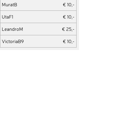
MuratB
€ 10,-
UtaF1
€ 10,-
LeandroM
€ 25,-
VictoriaB9
€ 10,-
AfafM
€ 25,-
KaneL2
€ 10,-
JonathanB30
€ 10,-
ArturS8
€ 10,-
Ivan904
€ 10,-
KarolinM
€ 10,-
KasparS2
€ 10,-