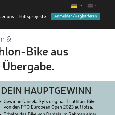
de
en
ber uns
Hilfsprojekte
Anmelden/Registrieren
on &
thlon-Bike aus
r Übergabe.
DEIN HAUPTGEWINN
Gewinne Daniela Ryfs original Triathlon-Bike
von den PTO European Open 2023 auf Ibiza.
Erhalte das Bike von Daniela im Rahmen einer