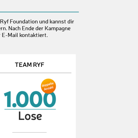
LouiseR3
€ 50,-
AdrienC
€ 10,-
 Ryf Foundation und kannst dir
hern. Nach Ende der Kampagne
JoseB18
€ 10,-
 E-Mail kontaktiert.
JohannaK21
€ 10,-
KetilB
€ 10,-
TEAM RYF
SabineA5
€ 10,-
JoshT2
€ 10,-
LuederK1
€ 10,-
RensZ
€ 25,-
FadriS
€ 50,-
DominikusL
€ 50,-