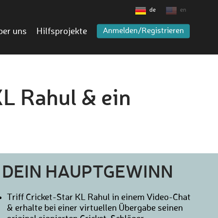
de
en
ber uns
Hilfsprojekte
Anmelden/Registrieren
L Rahul & ein
DEIN HAUPTGEWINN
Triff Cricket-Star KL Rahul in einem Video-Chat
& erhalte bei einer virtuellen Übergabe seinen