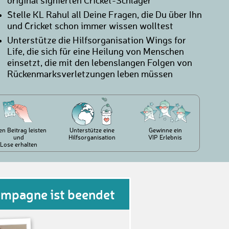
original signierten Cricket-Schläger
Stelle KL Rahul all Deine Fragen, die Du über Ihn
und Cricket schon immer wissen wolltest
Unterstütze die Hilfsorganisation Wings for
Life, die sich für eine Heilung von Menschen
einsetzt, die mit den lebenslangen Folgen von
Rückenmarksverletzungen leben müssen
en Beitrag leisten
Unterstütze eine
Gewinne ein
und
Hilfsorganisation
VIP Erlebnis
Lose erhalten
ampagne ist beendet