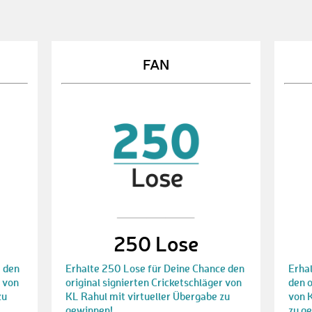
FAN
250 Lose
e den
Erhalte 250 Lose für Deine Chance den
Erha
r von
original signierten Cricketschläger von
den o
zu
KL Rahul mit virtueller Übergabe zu
von 
gewinnen!
zu g