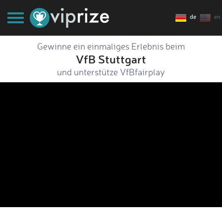
de
en
Gewinne ein einmaliges Erlebnis beim
VfB Stuttgart
und unterstütze VfBfairplay