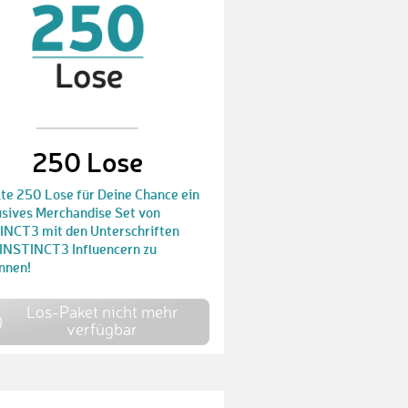
DanielP14
€ 25,-
TobiasB11
€ 100,-
sinuna
€ 25,-
JenniG
€ 10,-
250 Lose
JoelS
€ 25,-
lte 250 Lose für Deine Chance ein
usives Merchandise Set von
MirkoH1
€ 10,-
INCT3 mit den Unterschriften
r INSTINCT3 Influencern zu
SamuelK1
€ 25,-
nnen!
JanH14
€ 100,-
Los-Paket nicht mehr
verfügbar
MilanW
€ 10,-