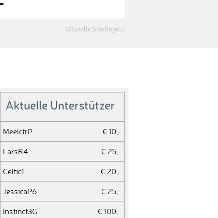
Offizielle Spielregeln
Aktuelle Unterstützer
MeelctrP
€ 10,-
LarsR4
€ 25,-
Celtic1
€ 20,-
JessicaP6
€ 25,-
Instinct3G
€ 100,-