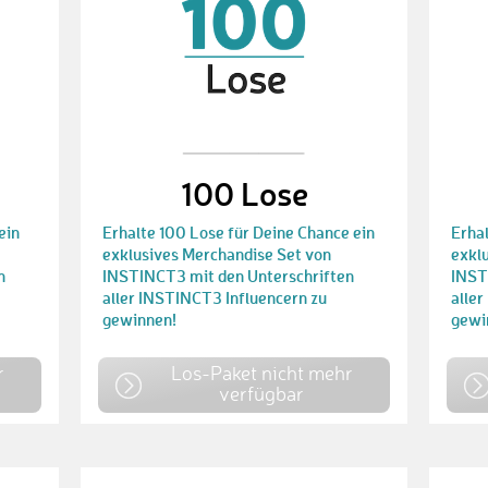
100 Lose
ein
Erhalte 100 Lose für Deine Chance ein
Erha
exklusives Merchandise Set von
exkl
n
INSTINCT3 mit den Unterschriften
INST
aller INSTINCT3 Influencern zu
alle
gewinnen!
gewi
r
Los-Paket nicht mehr
verfügbar