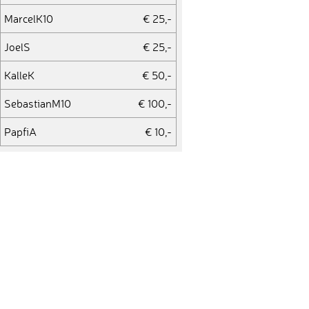
MarcelK10
€ 25,-
JoelS
€ 25,-
KalleK
€ 50,-
SebastianM10
€ 100,-
PapfiA
€ 10,-
MatthiasK21
€ 50,-
LucasT
€ 10,-
NadineK7
€ 25,-
TanjaW
€ 25,-
AlexanderJ2
€ 10,-
LouisG
€ 10,-