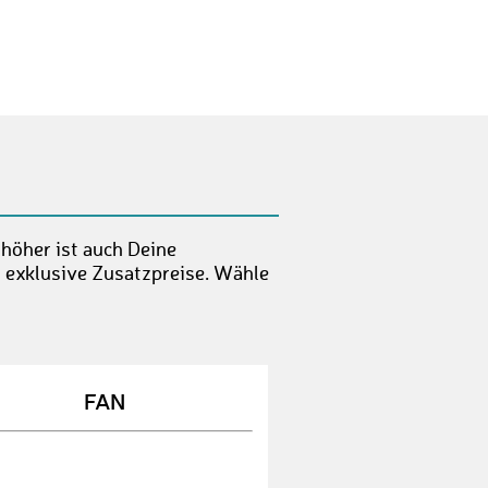
JanL5
€ 25,-
HendrikR
€ 10,-
JanosM
€ 50,-
JohannaR3
€ 25,-
JenniG
€ 10,-
 höher ist auch Deine
MalteK1
€ 10,-
t exklusive Zusatzpreise. Wähle
SebastianS33
€ 25,-
HenningS2
€ 10,-
CathleenM
€ 25,-
FAN
ChristophP8
€ 10,-
SamuelK1
€ 10,-