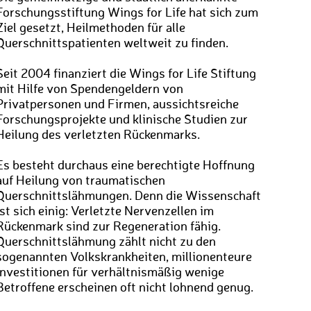
Forschungsstiftung Wings for Life hat sich zum
Ziel gesetzt, Heilmethoden für alle
Querschnittspatienten weltweit zu finden.
Seit 2004 finanziert die Wings for Life Stiftung
mit Hilfe von Spendengeldern von
Privatpersonen und Firmen, aussichtsreiche
Forschungsprojekte und klinische Studien zur
Heilung des verletzten Rückenmarks.
Es besteht durchaus eine berechtigte Hoffnung
auf Heilung von traumatischen
Querschnittslähmungen. Denn die Wissenschaft
ist sich einig: Verletzte Nervenzellen im
Rückenmark sind zur Regeneration fähig.
Querschnittslähmung zählt nicht zu den
sogenannten Volkskrankheiten, millionenteure
Investitionen für verhältnismäßig wenige
Betroffene erscheinen oft nicht lohnend genug.