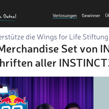
Verlosungen
Gewinner
Ü
rstütze die Wings for Life Stiftun
Merchandise Set von 
hriften aller INSTINCT3