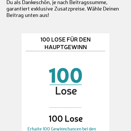
Du als Dankeschön, je nach Beitragssumme,
garantiert exklusive Zusatzpreise. Wähle Deinen
Beitrag unten aus!
100 LOSE FÜR DEN
HAUPTGEWINN
100 Lose
Erhalte 100 Gewinnchancen bei den