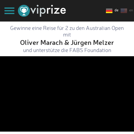
de
en
Gewinne eine Reise für 2 zu den Australian Open
mit
Oliver Marach & Jürgen Melzer
und unterstütze die FABS Foundation