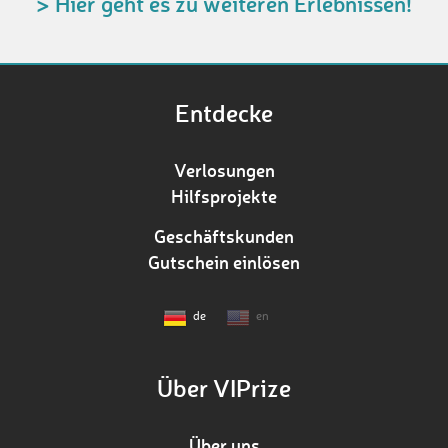
> Hier geht es zu weiteren Erlebnissen!
Entdecke
Verlosungen
Hilfsprojekte
Geschäftskunden
Gutschein einlösen
de
en
Über VIPrize
Über uns