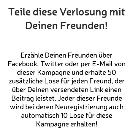
Teile diese Verlosung mit
Deinen Freunden!
Erzähle Deinen Freunden über
Facebook, Twitter oder per E-Mail von
dieser Kampagne und erhalte 50
zusätzliche Lose für jeden Freund, der
über Deinen versendeten Link einen
Beitrag leistet. Jeder dieser Freunde
wird bei deren Neuregistrierung auch
automatisch 10 Lose für diese
Kampagne erhalten!