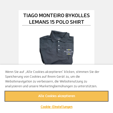
TIAGO MONTEIRO BYKOLLES
LEMANS 15 POLO SHIRT
Wenn Sie auf „Alle Cookies akzeptieren“ klicken, stimmen Sie der
Speicherung von Cookies auf Ihrem Gerät zu, um die
500 Lose
Websitenavigation zu verbessern, die Websitenutzung zu
analysieren und unsere Marketingbemühungen zu unterstützen.
Erhalte garantiert ein original
Alle Cookies akzeptieren
signiertes By Kolles Le Mans 15 Polo
Shirt von Tiago Monteiro + 500
Gewinnchancen für ein VIP Erlebnis bei
Cookie-Einstellungen
den ADAC GT Masters mit Rutronik