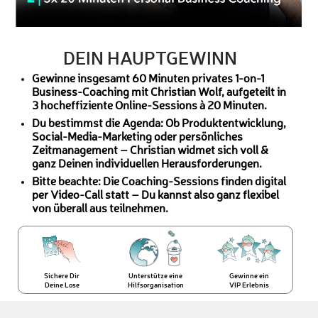
DEIN HAUPTGEWINN
Gewinne insgesamt 60 Minuten privates 1-on-1
Business-Coaching mit Christian Wolf, aufgeteilt in
3 hocheffiziente Online-Sessions à 20 Minuten.
Du bestimmst die Agenda: Ob Produktentwicklung,
Social-Media-Marketing oder persönliches
Zeitmanagement – Christian widmet sich voll &
ganz Deinen individuellen Herausforderungen.
Bitte beachte: Die Coaching-Sessions finden digital
per Video-Call statt – Du kannst also ganz flexibel
von überall aus teilnehmen.
Sichere Dir
Unterstütze eine
Gewinne ein
Deine Lose
Hilfsorganisation
VIP Erlebnis