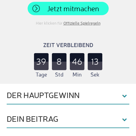
Jetzt mitmachen
Hier klicken für
Offizielle Spielregeln
ZEIT VERBLEIBEND
39
8
46
12
Tage
Std
Min
Sek
DER HAUPTGEWINN
DEIN BEITRAG