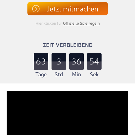
Jetzt mitmachen
Hier klicken für
Offizielle Spielregeln
ZEIT VERBLEIBEND
63
3
36
54
Tage
Std
Min
Sek