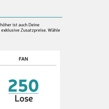
MoritzK6
€ 300,-
ThomasG4
€ 10,-
SabineT3
€ 10,-
 höher ist auch Deine
lu22
€ 25,-
t exklusive Zusatzpreise. Wähle
DavidS25
€ 10,-
alpenquelle
€ 80,-
FAN
ManuelL2
€ 80,-
StefanS2
€ 10,-
ottoarno
€ 80,-
RicoH1
€ 10,-
YvonneP3
€ 80,-