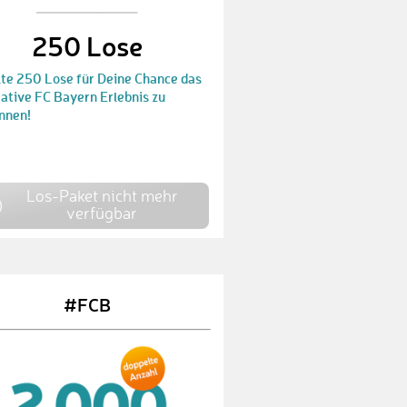
VolkerB6
€ 100,-
250 Lose
PhilippP5
€ 10,-
lte 250 Lose für Deine Chance das
OliverP3
€ 80,-
ative FC Bayern Erlebnis zu
nnen!
NicolasG2
€ 10,-
GabrieleK1
€ 10,-
HerbertS
€ 80,-
Los-Paket nicht mehr
verfügbar
ThomasD17
€ 25,-
EljubR
€ 80,-
#FCB
NilsH4
€ 80,-
WernerT1
€ 10,-
MSC
€ 80,-