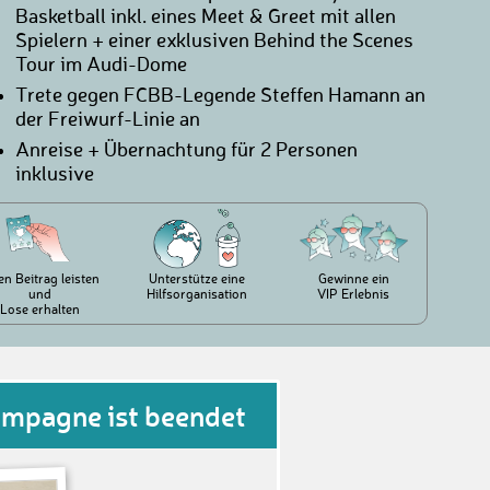
Basketball inkl. eines Meet & Greet mit allen
Spielern + einer exklusiven Behind the Scenes
Tour im Audi-Dome
Trete gegen FCBB-Legende Steffen Hamann an
der Freiwurf-Linie an
Anreise + Übernachtung für 2 Personen
inklusive
en Beitrag leisten
Unterstütze eine
Gewinne ein
und
Hilfsorganisation
VIP Erlebnis
Lose erhalten
ampagne ist beendet