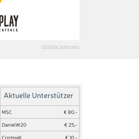
Offizielle Spielregeln
Aktuelle Unterstützer
MSC
€ 80,-
DanielW20
€ 25,-
CristinaK
€ 10,-