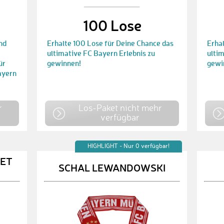
100 Lose
und
Erhalte 100 Lose für Deine Chance das
Erha
ultimative FC Bayern Erlebnis zu
ultim
ür
gewinnen!
gewi
ayern
r
Los-Paket nicht mehr
verfügbar
HIGHLIGHT - Nur 0 verfügbar!
ET
SCHAL LEWANDOWSKI