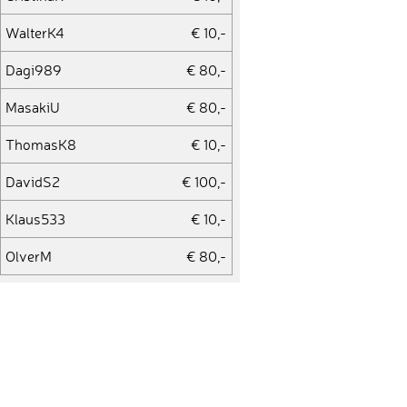
WalterK4
€ 10,-
Dagi989
€ 80,-
MasakiU
€ 80,-
ThomasK8
€ 10,-
DavidS2
€ 100,-
Klaus533
€ 10,-
OlverM
€ 80,-
Andreas570
€ 200,-
MatthiasO4
€ 80,-
Katharina839
€ 80,-
SamA
€ 10,-