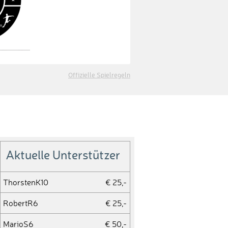
Offizielle Spielregeln
Aktuelle Unterstützer
ThorstenK10
€ 25,-
RobertR6
€ 25,-
MarioS6
€ 50,-