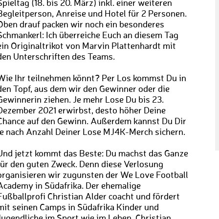
Spieltag (18. bis 20. März) inkl. einer weiteren
Begleitperson, Anreise und Hotel für 2 Personen.
Oben drauf packen wir noch ein besonderes
Schmankerl: Ich überreiche Euch an diesem Tag
ein Originaltrikot von Marvin Plattenhardt mit
den Unterschriften des Teams.
Wie Ihr teilnehmen könnt? Per Los kommst Du in
den Topf, aus dem wir den Gewinner oder die
Gewinnerin ziehen. Je mehr Lose Du bis 23.
Dezember 2021 erwirbst, desto höher Deine
Chance auf den Gewinn. Außerdem kannst Du Dir
je nach Anzahl Deiner Lose MJ4K-Merch sichern.
Und jetzt kommt das Beste: Du machst das Ganze
für den guten Zweck. Denn diese Verlosung
organisieren wir zugunsten der We Love Football
Academy in Südafrika. Der ehemalige
Fußballprofi Christian Alder coacht und fördert
mit seinen Camps in Südafrika Kinder und
Jugendliche im Sport wie im Leben. Christian