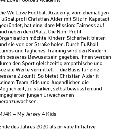
We Love Football Academy
Die We Love Football Academy, vom ehemaligen
Fußballprofi Christian Alder mit Sitz in Kapstadt
gegründet, hat eine klare Mission: Fairness auf
und neben dem Platz. Die Non-Profit-
Organisation möchte Kindern Sicherheit bieten
und sie von der Straße holen. Durch Fußball-
Camps und tägliches Training wird den Kindern
ein besseres Bewusstsein gegeben. Ihnen werden
durch den Sport gleichzeitig empathische und
soziale Werte vermittelt – die Basis für eine
bessere Zukunft. So bietet Christian Alder it
seinem Team Kids und Jugendlichen die
Möglichkeit, zu starken, selbstbewussten und
engagierten jungen Erwachsenen
heranzuwachsen.
MJ4K – My Jersey 4 Kids
Ende des Jahres 2020 als private Initiative