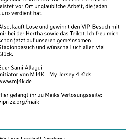
leistet vor Ort unglaubliche Arbeit, die jeden
Euro verdient hat.
Also, kauft Lose und gewinnt den VIP-Besuch mit
mir bei der Hertha sowie das Trikot. Ich freu mich
schon jetzt auf unseren gemeinsamen
Stadionbesuch und wünsche Euch allen viel
Glück.
Euer Sami Allagui
Initiator von MJ4K - My Jersey 4 Kids
www.mj4k.de
Hier gelangt ihr zu Maiks Verlosungsseite:
viprize.org/maik