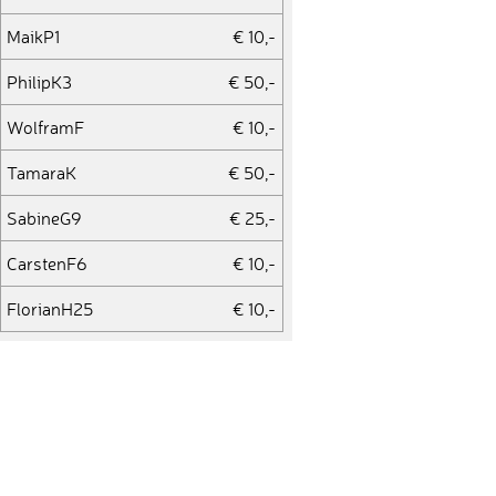
MaikP1
€ 10,-
PhilipK3
€ 50,-
WolframF
€ 10,-
TamaraK
€ 50,-
SabineG9
€ 25,-
CarstenF6
€ 10,-
FlorianH25
€ 10,-
AnnS5
€ 10,-
FalkoK
€ 10,-
LaraK2
€ 10,-
JoshuaR1
€ 25,-