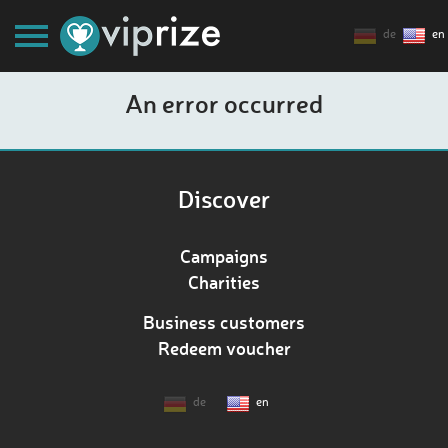
de
en
An error occurred
Discover
Campaigns
Charities
Business customers
Redeem voucher
de
en