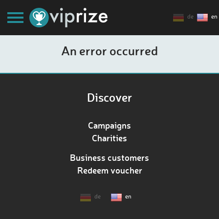
de
en
An error occurred
Discover
Campaigns
Charities
Business customers
Redeem voucher
de
en