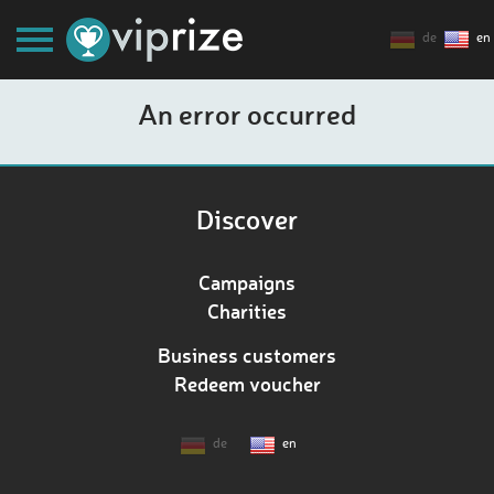
de
en
An error occurred
Discover
Campaigns
Charities
Business customers
Redeem voucher
de
en