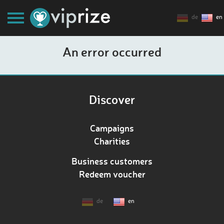
de
en
An error occurred
Discover
Campaigns
Charities
Business customers
Redeem voucher
de
en