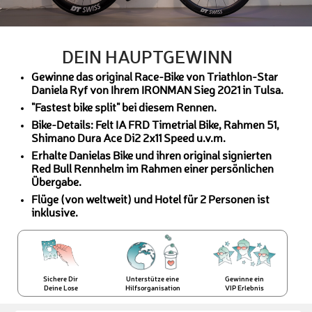
DEIN HAUPTGEWINN
Gewinne das original Race-Bike von Triathlon-Star
Daniela Ryf von Ihrem IRONMAN Sieg 2021 in Tulsa.
"Fastest bike split" bei diesem Rennen.
Bike-Details: Felt IA FRD Timetrial Bike, Rahmen 51,
Shimano Dura Ace Di2 2x11 Speed u.v.m.
Erhalte Danielas Bike und ihren original signierten
Red Bull Rennhelm im Rahmen einer persönlichen
Übergabe.
Flüge (von weltweit) und Hotel für 2 Personen ist
inklusive.
Sichere Dir
Unterstütze eine
Gewinne ein
Deine Lose
Hilfsorganisation
VIP Erlebnis