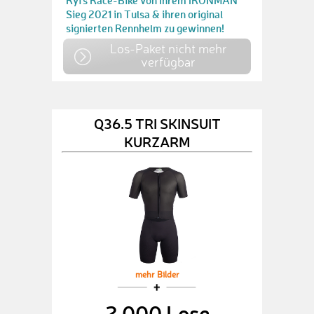
Ryfs Race-Bike von Ihrem IRONMAN
Sieg 2021 in Tulsa & ihren original
signierten Rennhelm zu gewinnen!
Los-Paket nicht mehr
verfügbar
Q36.5 TRI SKINSUIT
KURZARM
mehr Bilder
2.000 Lose