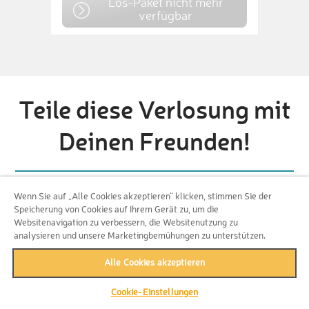
Los-Paket nicht mehr
verfügbar
Teile diese Verlosung mit
Deinen Freunden!
Wenn Sie auf „Alle Cookies akzeptieren“ klicken, stimmen Sie der
Erzähle Deinen Freunden über
Speicherung von Cookies auf Ihrem Gerät zu, um die
Websitenavigation zu verbessern, die Websitenutzung zu
Facebook, Twitter oder per E-Mail von
analysieren und unsere Marketingbemühungen zu unterstützen.
dieser Kampagne und erhalte 50
Alle Cookies akzeptieren
zusätzliche Lose für jeden Freund, der
über Deinen versendeten Link einen
Cookie-Einstellungen