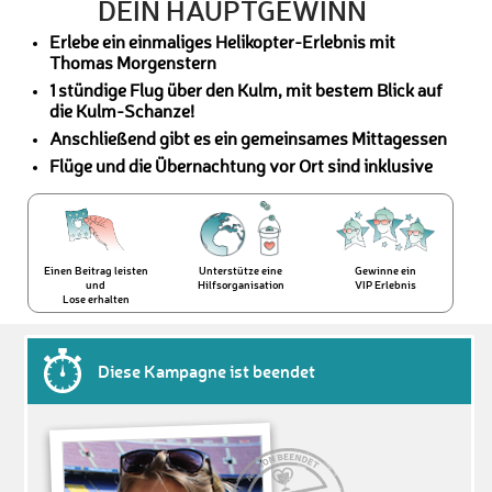
DEIN HAUPTGEWINN
Erlebe ein einmaliges Helikopter-Erlebnis mit
Thomas Morgenstern
1 stündige Flug über den Kulm, mit bestem Blick auf
die Kulm-Schanze!
Anschließend gibt es ein gemeinsames Mittagessen
Flüge und die Übernachtung vor Ort sind inklusive
Einen Beitrag leisten
Unterstütze eine
Gewinne ein
und
Hilfsorganisation
VIP Erlebnis
Lose erhalten
Diese Kampagne ist beendet