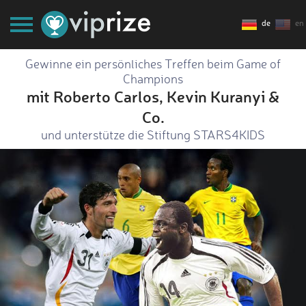
de
en
Gewinne ein persönliches Treffen beim Game of
Champions
mit Roberto Carlos, Kevin Kuranyi &
Co.
und unterstütze die Stiftung STARS4KIDS