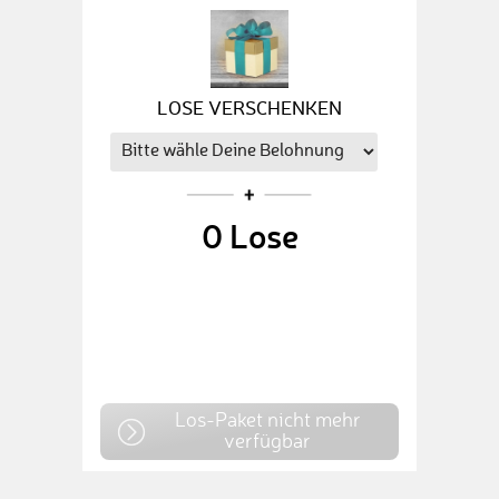
LOSE VERSCHENKEN
0
Lose
Los-Paket nicht mehr
verfügbar