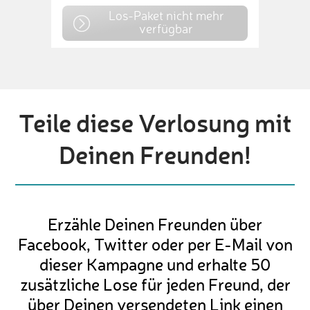
Los-Paket nicht mehr
verfügbar
Teile diese Verlosung mit
Deinen Freunden!
Erzähle Deinen Freunden über
Facebook, Twitter oder per E-Mail von
dieser Kampagne und erhalte 50
zusätzliche Lose für jeden Freund, der
über Deinen versendeten Link einen