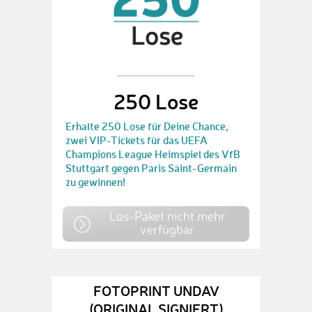
250 Lose
Erhalte 250 Lose für Deine Chance,
zwei VIP-Tickets für das UEFA
Champions League Heimspiel des VfB
Stuttgart gegen Paris Saint-Germain
zu gewinnen!
Los-Paket nicht mehr
verfügbar
FOTOPRINT UNDAV
(ORIGINAL SIGNIERT)