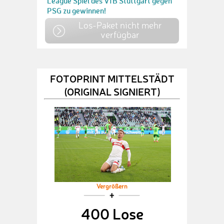
League Spiel des VfB Stuttgart gegen
PSG zu gewinnen!
Los-Paket nicht mehr
verfügbar
FOTOPRINT MITTELSTÄDT
(ORIGINAL SIGNIERT)
Vergrößern
400 Lose