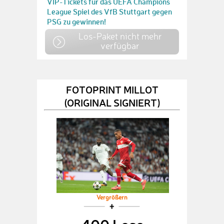
VIP-Tickets für das UEFA Champions
League Spiel des VfB Stuttgart gegen
PSG zu gewinnen!
Los-Paket nicht mehr
verfügbar
FOTOPRINT MILLOT
(ORIGINAL SIGNIERT)
Vergrößern