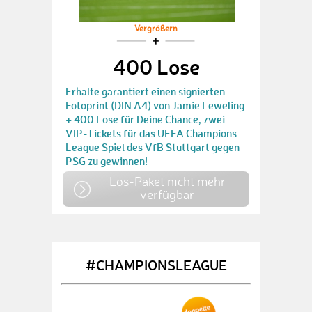
Vergrößern
400 Lose
Erhalte garantiert einen signierten
Fotoprint (DIN A4) von Jamie Leweling
+ 400 Lose für Deine Chance, zwei
VIP-Tickets für das UEFA Champions
League Spiel des VfB Stuttgart gegen
PSG zu gewinnen!
Los-Paket nicht mehr
verfügbar
#CHAMPIONSLEAGUE