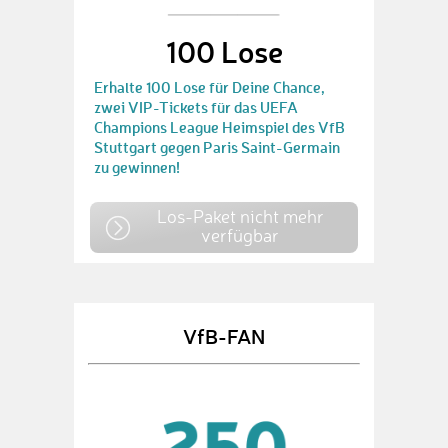
100 Lose
Erhalte 100 Lose für Deine Chance,
zwei VIP-Tickets für das UEFA
Champions League Heimspiel des VfB
Stuttgart gegen Paris Saint-Germain
zu gewinnen!
Los-Paket nicht mehr
verfügbar
VfB-FAN