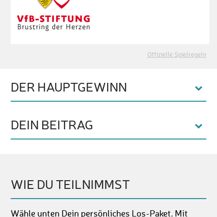
Offizielle Spielregeln
DER HAUPTGEWINN
DEIN BEITRAG
WIE DU TEILNIMMST
Wähle unten Dein persönliches Los-Paket. Mit