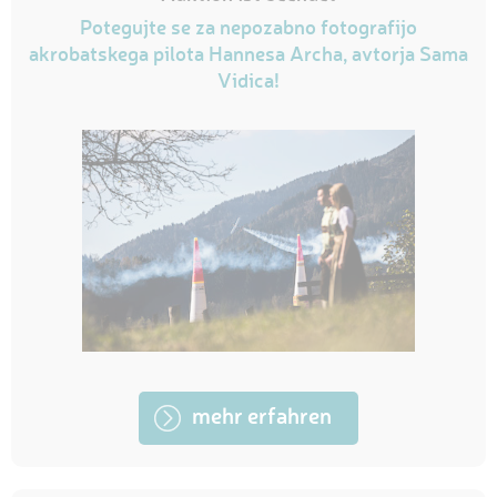
Potegujte se za nepozabno fotografijo
akrobatskega pilota Hannesa Archa, avtorja Sama
Vidica!
mehr erfahren