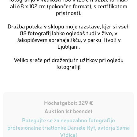
fotografijo v velikosti 180 x 120 cm (ležeč format)
ali 68 x 102 cm (pokončen format), s certifikatom
pristnosti.
Dražba poteka v sklopu moje razstave, kjer si vseh
88 fotografij lahko ogledaš tudi v živo, v
Jakopičevem sprehajališču, v parku Tivoli v
Ljubljani.
Veliko sreče pri draženju in užitkov pri ogledu
fotografij!
Höchstgebot: 329 €
Auktion ist beendet
Potegujte se za nepozabno fotografijo
profesionalne triatlonke Daniele Ryf, avtorja Sama
Vidica!