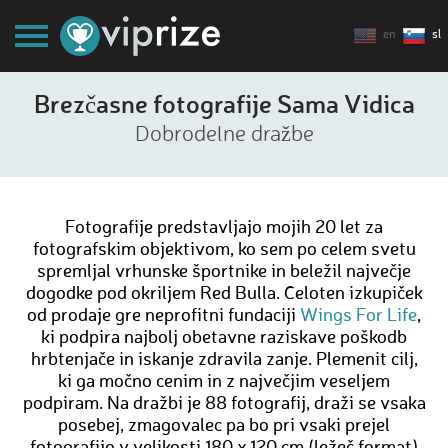
en
sl
Brezčasne fotografije Sama Vidica
Dobrodelne dražbe
Fotografije predstavljajo mojih 20 let za
fotografskim objektivom, ko sem po celem svetu
spremljal vrhunske športnike in beležil največje
dogodke pod okriljem Red Bulla. Celoten izkupiček
od prodaje gre neprofitni fundaciji
Wings For Life
,
ki podpira najbolj obetavne raziskave poškodb
hrbtenjače in iskanje zdravila zanje. Plemenit cilj,
ki ga močno cenim in z največjim veseljem
podpiram. Na dražbi je 88 fotografij, draži se vsaka
posebej, zmagovalec pa bo pri vsaki prejel