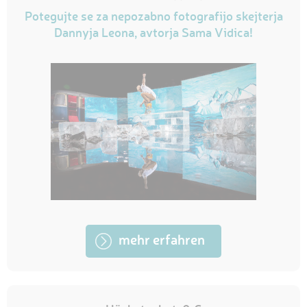
Potegujte se za nepozabno fotografijo skejterja
Dannyja Leona, avtorja Sama Vidica!
mehr erfahren