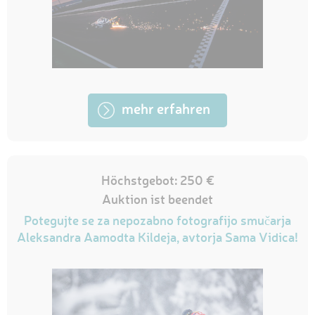
mehr erfahren
Höchstgebot: 250 €
Auktion ist beendet
Potegujte se za nepozabno fotografijo smučarja
Aleksandra Aamodta Kildeja, avtorja Sama Vidica!