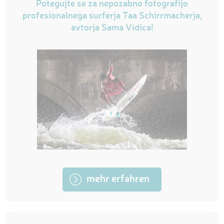
Potegujte se za nepozabno fotografijo
profesionalnega surferja Taa Schirrmacherja,
avtorja Sama Vidica!
mehr erfahren