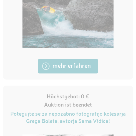
mehr erfahren
Höchstgebot: 0 €
Auktion ist beendet
Potegujte se za nepozabno fotografijo kolesarja
Grega Boleta, avtorja Sama Vidica!